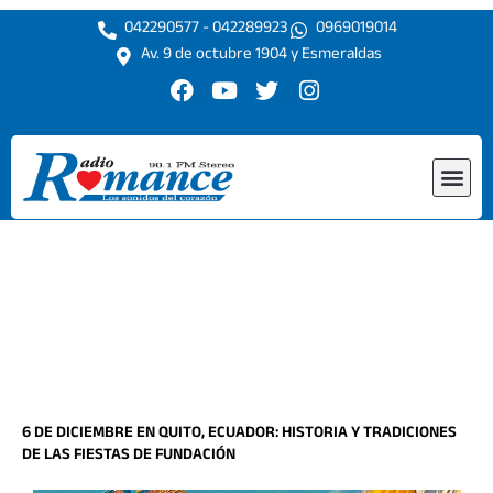
Ir
042290577 - 042289923
0969019014
al
Av. 9 de octubre 1904 y Esmeraldas
contenido
F
Y
T
I
a
o
w
n
c
u
i
s
e
t
t
t
Me
b
u
t
a
o
b
e
g
o
e
r
r
k
a
m
6 DE DICIEMBRE EN QUITO, ECUADOR: HISTORIA Y TRADICIONES
DE LAS FIESTAS DE FUNDACIÓN