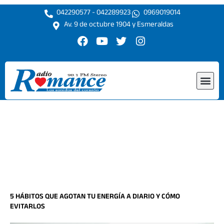
Ir
042290577 - 042289923
0969019014
al
Av. 9 de octubre 1904 y Esmeraldas
contenido
F
Y
T
I
a
o
w
n
c
u
i
s
e
t
t
t
Me
b
u
t
a
o
b
e
g
o
e
r
r
k
a
m
5 HÁBITOS QUE AGOTAN TU ENERGÍA A DIARIO Y CÓMO
EVITARLOS