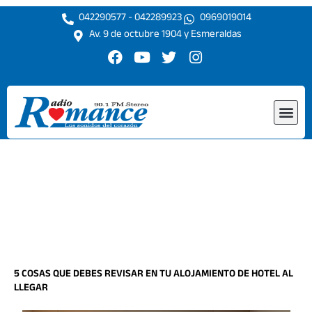
Ir
042290577 - 042289923
0969019014
al
Av. 9 de octubre 1904 y Esmeraldas
contenido
F
Y
T
I
a
o
w
n
c
u
i
s
e
t
t
t
Me
b
u
t
a
o
b
e
g
o
e
r
r
k
a
m
5 COSAS QUE DEBES REVISAR EN TU ALOJAMIENTO DE HOTEL AL
LLEGAR