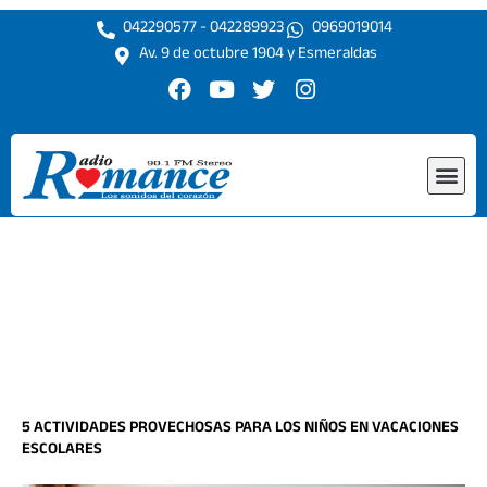
Ir
042290577 - 042289923
0969019014
al
Av. 9 de octubre 1904 y Esmeraldas
contenido
F
Y
T
I
a
o
w
n
c
u
i
s
e
t
t
t
Me
b
u
t
a
o
b
e
g
o
e
r
r
k
a
m
5 ACTIVIDADES PROVECHOSAS PARA LOS NIÑOS EN VACACIONES
ESCOLARES