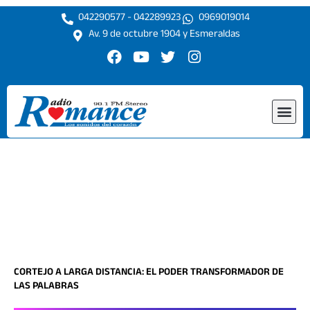
Ir
042290577 - 042289923
0969019014
al
Av. 9 de octubre 1904 y Esmeraldas
contenido
F
Y
T
I
a
o
w
n
c
u
i
s
e
t
t
t
Me
b
u
t
a
o
b
e
g
o
e
r
r
k
a
m
CORTEJO A LARGA DISTANCIA: EL PODER TRANSFORMADOR DE
LAS PALABRAS