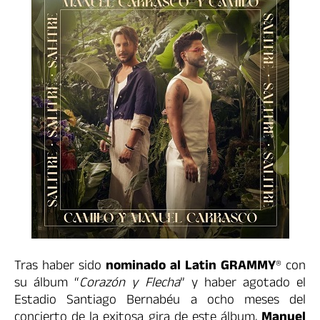
Tras haber sido
nominado al Latin GRAMMY
®️ con
su álbum “
Corazón y Flecha
” y haber agotado el
Estadio Santiago Bernabéu a ocho meses del
concierto de la exitosa gira de este álbum,
Manuel