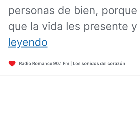
personas de bien, porque
que la vida les presente y
CONSEJOS
leyendo
PARA
ENSEÑARLE
A
Radio Romance 90.1 Fm | Los sonidos del corazón
TU
HIJO
A
SER
RESPONSABLE.